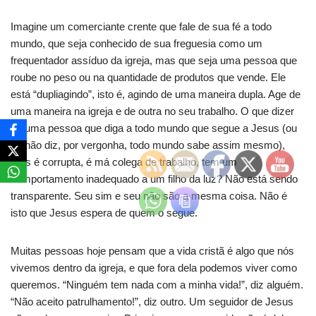
Imagine um comerciante crente que fale de sua fé a todo
mundo, que seja conhecido de sua freguesia como um
frequentador assíduo da igreja, mas que seja uma pessoa que
roube no peso ou na quantidade de produtos que vende. Ele
está “dupliagindo”, isto é, agindo de uma maneira dupla. Age de
uma maneira na igreja e de outra no seu trabalho. O que dizer
de uma pessoa que diga a todo mundo que segue a Jesus (ou
se não diz, por vergonha, todo mundo sabe assim mesmo),
mas é corrupta, é má colega de trabalho, tem um
comportamento inadequado a um filho da luz? Não está sendo
transparente. Seu sim e seu não são a mesma coisa. Não é
isto que Jesus espera de quem o segue.
Muitas pessoas hoje pensam que a vida cristã é algo que nós
vivemos dentro da igreja, e que fora dela podemos viver como
queremos. “Ninguém tem nada com a minha vida!”, diz alguém.
“Não aceito patrulhamento!”, diz outro. Um seguidor de Jesus