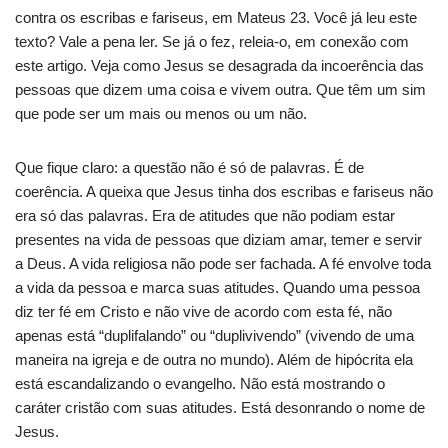
contra os escribas e fariseus, em Mateus 23. Você já leu este
texto? Vale a pena ler. Se já o fez, releia-o, em conexão com
este artigo. Veja como Jesus se desagrada da incoerência das
pessoas que dizem uma coisa e vivem outra. Que têm um sim
que pode ser um mais ou menos ou um não.
Que fique claro: a questão não é só de palavras. É de
coerência. A queixa que Jesus tinha dos escribas e fariseus não
era só das palavras. Era de atitudes que não podiam estar
presentes na vida de pessoas que diziam amar, temer e servir
a Deus. A vida religiosa não pode ser fachada. A fé envolve toda
a vida da pessoa e marca suas atitudes. Quando uma pessoa
diz ter fé em Cristo e não vive de acordo com esta fé, não
apenas está “duplifalando” ou “duplivivendo” (vivendo de uma
maneira na igreja e de outra no mundo). Além de hipócrita ela
está escandalizando o evangelho. Não está mostrando o
caráter cristão com suas atitudes. Está desonrando o nome de
Jesus.