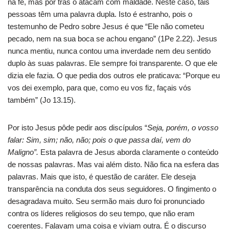
na fé, mas por trás o atacam com maldade. Neste caso, tais
pessoas têm uma palavra dupla. Isto é estranho, pois o
testemunho de Pedro sobre Jesus é que “Ele não cometeu
pecado, nem na sua boca se achou engano” (1Pe 2.22). Jesus
nunca mentiu, nunca contou uma inverdade nem deu sentido
duplo às suas palavras. Ele sempre foi transparente. O que ele
dizia ele fazia. O que pedia dos outros ele praticava: “Porque eu
vos dei exemplo, para que, como eu vos fiz, façais vós
também” (Jo 13.15).
Por isto Jesus pôde pedir aos discípulos “
Seja, porém, o vosso
falar: Sim, sim; não, não; pois o que passa daí, vem do
Maligno”.
Esta palavra de Jesus aborda claramente o conteúdo
de nossas palavras. Mas vai além disto. Não fica na esfera das
palavras. Mais que isto, é questão de caráter. Ele deseja
transparência na conduta dos seus seguidores. O fingimento o
desagradava muito. Seu sermão mais duro foi pronunciado
contra os líderes religiosos do seu tempo, que não eram
coerentes. Falavam uma coisa e viviam outra. É o discurso