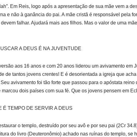
 Iah”. Em Reis, logo após a apresentação de sua mãe vem a desc
rna e não à ganância do pai. A mãe cristã é responsável pela f
o devem falhar. Ajudará mais aos filhos. Mas o valor de uma mã
 BUSCAR A DEUS É NA JUVENTUDE
ersão aos 16 anos e com 20 anos liderou um avivamento em Ju
de de tantos jovens crentes! E é desorientada a igreja que acha 
eu avivamento foi tão forte que passou para o apóstata reino d
e marcou dois países com sua fé. Que os jovens pensem em Ecle
E É TEMPO DE SERVIR A DEUS
aurar o templo, destruído por seu avô e por seu pai (2Cr 34.8
itura do livro (Deuteronômio) achado nas ruínas do templo, se 