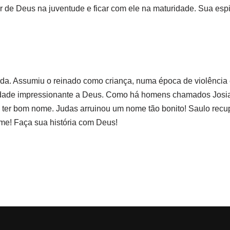
 de Deus na juventude e ficar com ele na maturidade. Sua espi
ida. Assumiu o reinado como criança, numa época de violência e 
idade impressionante a Deus. Como há homens chamados Josia
el: ter bom nome. Judas arruinou um nome tão bonito! Saulo re
me! Faça sua história com Deus!