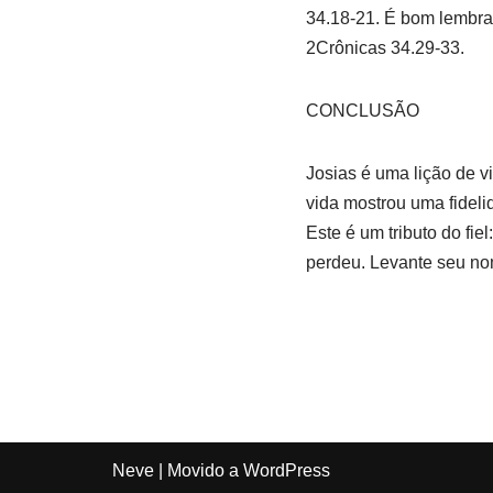
34.18-21. É bom lembrar
2Crônicas 34.29-33.
CONCLUSÃO
Josias é uma lição de v
vida mostrou uma fidel
Este é um tributo do fi
perdeu. Levante seu no
Neve
| Movido a
WordPress