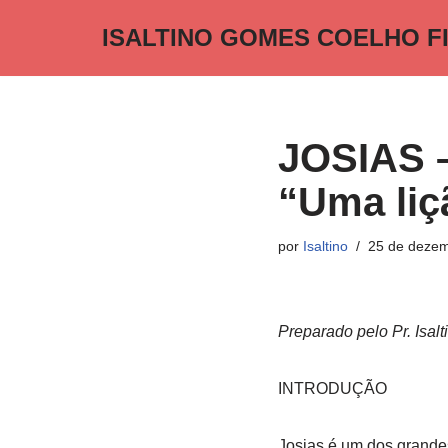
ISALTINO GOMES COELHO F
Pular
para
o
conteúdo
JOSIAS –
“Uma liç
por
Isaltino
25 de dezem
Preparado pelo Pr. Isal
INTRODUÇÃO
Josias é um dos grandes