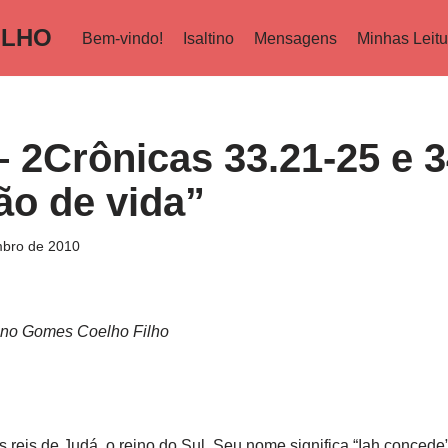
ILHO
Bem-vindo!
Isaltino
Mensagens
Minhas Leitu
 2Crônicas 33.21-25 e 3
ão de vida”
bro de 2010
tino Gomes Coelho Filho
 reis de Judá, o reino do Sul. Seu nome significa “Iah concede