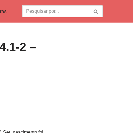
ras
4.1-2 –
”. Seu nascimento foi