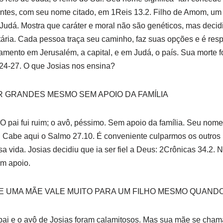
antes, com seu nome citado, em 1Reis 13.2. Filho de Amom, um 
 Judá. Mostra que caráter e moral não são genéticos, mas deci
ária. Cada pessoa traça seu caminho, faz suas opções e é resp
amento em Jerusalém, a capital, e em Judá, o país. Sua morte
.24-27. O que Josias nos ensina?
R GRANDES MESMO SEM APOIO DA FAMÍLIA
O pai fui ruim; o avô, péssimo. Sem apoio da família. Seu nome s
. Cabe aqui o Salmo 27.10. É conveniente culparmos os outros 
 vida. Josias decidiu que ia ser fiel a Deus: 2Crônicas 34.2.
m apoio.
E UMA MÃE VALE MUITO PARA UM FILHO MESMO QUANDO
pai e o avô de Josias foram calamitosos. Mas sua mãe se cham