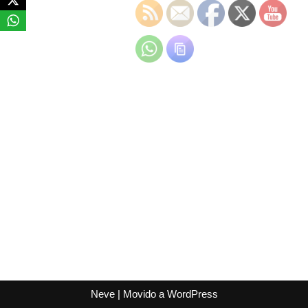
Neve
| Movido a
WordPress