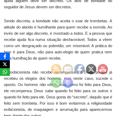
ajuda alguém deve ser discreto. Os atos de bondade do
seguidor de Jesus devem ser discretos.
Sendo discreta, a bondade não aceita o soar de trombetas. A
atitude do alarido é humilhante para quem recebe a esmola. Ao
invés de ser algo discreto, é mostrado a todos. E a pessoa que
recebe ajuda fica numa situação desfavorável. Todos a vêem
como um desgraçado ou pobretão, um miserável. A prática do
bem é para Deus, não para auto-elogio de quem pratica nem
para humilhação de quem recebe.
O exibicionista não recebe recompensa de Deus porque já
recebeu os elogios dos homens, mas neste caso, sucede o
oposto. Os homens não vêem, mas como foi feito para Deus,
ele recompensa. Deus sabe quando foi feito para os outros e
quando foi feito para ele. Deus gosta do “secreto”, daquilo que é
feito sem trombeta. Por isso é bom evitarmos a religiosidade
exibicionista, de maquiagem e arrumação para aparecermos
bem diante dos outros.