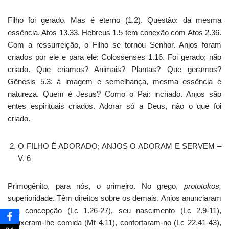
Filho foi gerado. Mas é eterno (1.2). Questão: da mesma
essência. Atos 13.33. Hebreus 1.5 tem conexão com Atos 2.36.
Com a ressurreição, o Filho se tornou Senhor. Anjos foram
criados por ele e para ele: Colossenses 1.16. Foi gerado; não
criado. Que criamos? Animais? Plantas? Que geramos?
Gênesis 5.3: à imagem e semelhança, mesma essência e
natureza. Quem é Jesus? Como o Pai: incriado. Anjos são
entes espirituais criados. Adorar só a Deus, não o que foi
criado.
O FILHO É ADORADO; ANJOS O ADORAM E SERVEM –
V. 6
Primogênito, para nós, o primeiro. No grego,
prototokos,
superioridade. Têm direitos sobre os demais. Anjos anunciaram
sua concepção (Lc 1.26-27), seu nascimento (Lc 2.9-11),
trouxeram-lhe comida (Mt 4.11), confortaram-no (Lc 22.41-43),