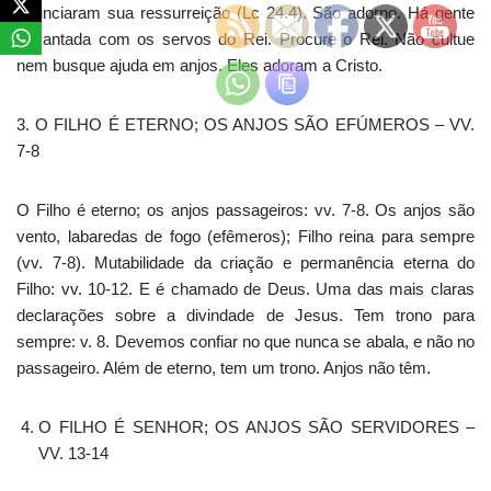
anunciaram sua ressurreição (Lc 24.4). São adorno. Há gente
encantada com os servos do Rei. Procure o Rei. Não cultue
nem busque ajuda em anjos. Eles adoram a Cristo.
3. O FILHO É ETERNO; OS ANJOS SÃO EFÚMEROS – VV.
7-8
O Filho é eterno; os anjos passageiros: vv. 7-8. Os anjos são
vento, labaredas de fogo (efêmeros); Filho reina para sempre
(vv. 7-8). Mutabilidade da criação e permanência eterna do
Filho: vv. 10-12. E é chamado de Deus. Uma das mais claras
declarações sobre a divindade de Jesus. Tem trono para
sempre: v. 8. Devemos confiar no que nunca se abala, e não no
passageiro. Além de eterno, tem um trono. Anjos não têm.
O FILHO É SENHOR; OS ANJOS SÃO SERVIDORES –
VV. 13-14