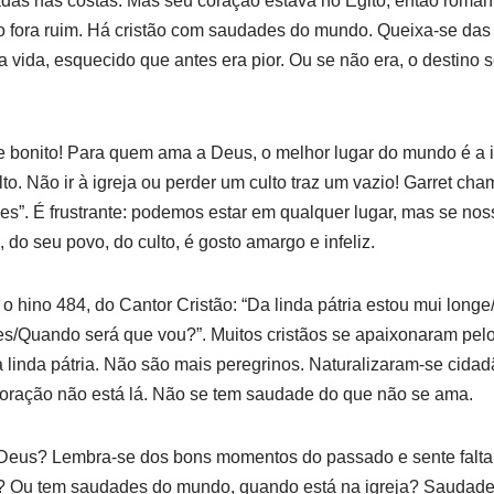
adas nas costas. Mas seu coração estava no Egito, então roma
fora ruim. Há cristão com saudades do mundo. Queixa-se das 
 vida, esquecido que antes era pior. Ou se não era, o destino s
bonito! Para quem ama a Deus, o melhor lugar do mundo é a i
to. Não ir à igreja ou perder um culto traz um vazio! Garret c
zes”. É frustrante: podemos estar em qualquer lugar, mas se no
, do seu povo, do culto, é gosto amargo e infeliz.
 hino 484, do Cantor Cristão: “Da linda pátria estou mui longe/
s/Quando será que vou?”. Muitos cristãos se apaixonaram pel
 linda pátria. Não são mais peregrinos. Naturalizaram-se cid
oração não está lá. Não se tem saudade do que não se ama.
eus? Lembra-se dos bons momentos do passado e sente falta 
? Ou tem saudades do mundo, quando está na igreja? Saudade