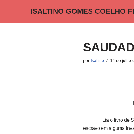
ISALTINO GOMES COELHO F
Pular
para
o
conteúdo
SAUDA
por
Isaltino
14 de julho 
Lia o livro de Salmos,
escravo em alguma inva