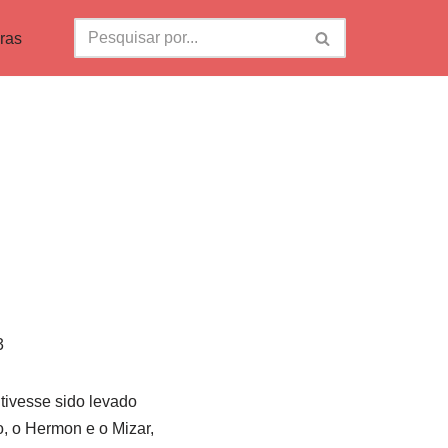
ras
3
ivesse sido levado
, o Hermon e o Mizar,