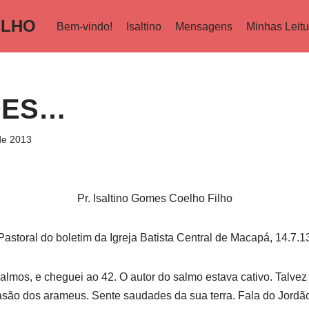
ILHO
Bem-vindo!
Isaltino
Mensagens
Minhas Leitu
DES…
de 2013
Pr. Isaltino Gomes Coelho Filho
Pastoral do boletim da Igreja Batista Central de Macapá, 14.7.1
 e cheguei ao 42. O autor do salmo estava cativo. Talvez t
são dos arameus. Sente saudades da sua terra. Fala do Jordão