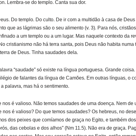
on. Lembra-se do templo. Canta sua dor.
s. Do templo. Do culto. De ir com a multidão à casa de Deus (
to que as lágrimas são o seu alimento (v. 3). Para nós, cristãos
nfinado a um templo ou a um lugar. Mas naquele contexto da re
No cristianismo não há terra santa, pois Deus não habita numa 
 terra de Deus. Tinha saudades dela.
“saudade” só existe na língua portuguesa. Grande coisa.
ilégio de falantes da língua de Camões. Em outras línguas, o c
 a palavra, mas há o sentimento.
 nos é valioso. Não temos saudades de uma doença. Nem de
 nos é valioso? Do que temos saudades? Os hebreus, no dese
mos dos peixes que comíamos de graça no Egito, e também dos
rós, das cebolas e dos alhos” (Nm 11.5). Não era de graça. P