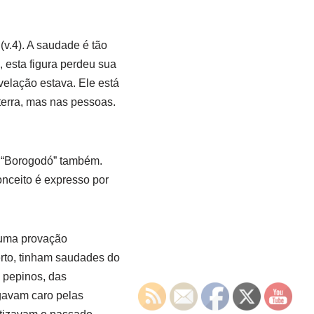
v.4). A saudade é tão
, esta figura perdeu sua
velação estava. Ele está
terra, mas nas pessoas.
 “Borogodó” também.
onceito é expresso por
 uma provação
rto, tinham saudades do
 pepinos, das
agavam caro pelas